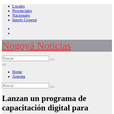
Saltar
Locales
al
Provinciales
contenido
Nacionales
Interés General
Nogoyá Noticias
Home
Argenta
Lanzan un programa de
capacitación digital para