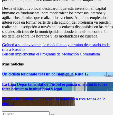
Desde el Ejecutivo local destacaron que esta inversión en capital
humano es fundamental para modernizar los procesos internos y
agilizar los trámites que realizan los vecinos. Aquellos empleados
interesados en formar parte de esta edición del programa ya pueden
realizar su inscripción a través de los enlaces disponibles en las redes
sociales oficiales de la municipalidad, donde también encontrarán
los detalles sobre los horarios y las modalidades de cursada.
Navegación
Golpeó a su conviviente, le robó el auto y terminó despistado en la
ruta a Rosario
de
Buscan implementar el Programa de Mediación Comunitaria
entradas
Mas noticias
Un ciclista lesionado tras un colisión en la Ruta 12
La Liga Departamental de Fútbol organiza una charla sobre
fortalecimiento institucional y legal
Nuevas luminarias LED serán instaladas en tres zonas de la
ciudad