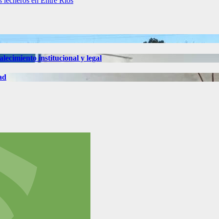
s lecheros en Entre Ríos
ecimiento institucional y legal
ad