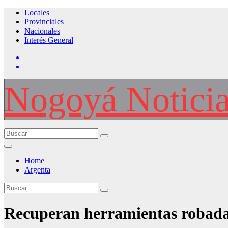
Saltar
Locales
al
Provinciales
contenido
Nacionales
Interés General
Nogoyá Notici
Home
Argenta
Recuperan herramientas robadas 