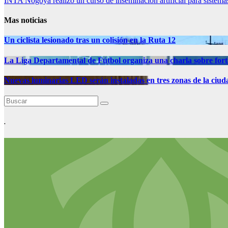
INTA Nogoyá realizó un curso de inseminación artificial para sistema
de
entradas
Mas noticias
Un ciclista lesionado tras un colisión en la Ruta 12
La Liga Departamental de Fútbol organiza una charla sobre fortal
Nuevas luminarias LED serán instaladas en tres zonas de la ciud
.