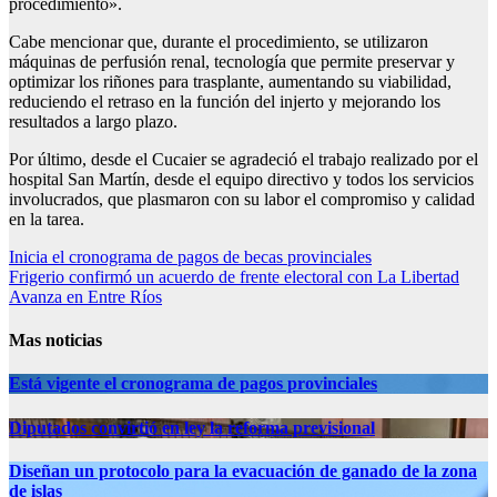
procedimiento».
Cabe mencionar que, durante el procedimiento, se utilizaron
máquinas de perfusión renal, tecnología que permite preservar y
optimizar los riñones para trasplante, aumentando su viabilidad,
reduciendo el retraso en la función del injerto y mejorando los
resultados a largo plazo.
Por último, desde el Cucaier se agradeció el trabajo realizado por el
hospital San Martín, desde el equipo directivo y todos los servicios
involucrados, que plasmaron con su labor el compromiso y calidad
en la tarea.
Navegación
Inicia el cronograma de pagos de becas provinciales
Frigerio confirmó un acuerdo de frente electoral con La Libertad
de
Avanza en Entre Ríos
entradas
Mas noticias
Está vigente el cronograma de pagos provinciales
Diputados convirtió en ley la reforma previsional
Diseñan un protocolo para la evacuación de ganado de la zona
de islas