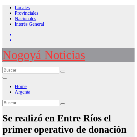
Saltar
Locales
al
Provinciales
contenido
Nacionales
Interés General
Nogoyá Noticias
Home
Argenta
Se realizó en Entre Ríos el
primer operativo de donación